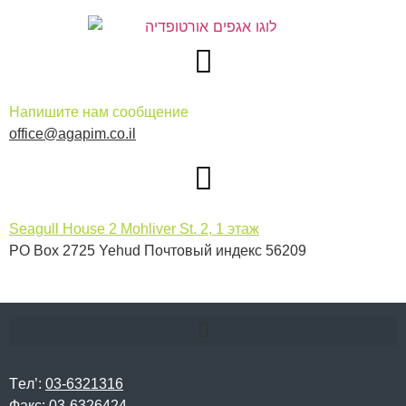
Напишите нам сообщение
office@agapim.co.il
Seagull House 2 Mohliver St. 2, 1 этаж
PO Box 2725 Yehud Почтовый индекс 56209
Тeл’:
03-6321316
Факс:
03-6326424