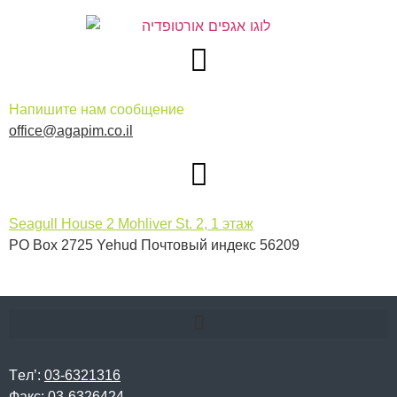
Напишите нам сообщение
office@agapim.co.il
Seagull House 2 Mohliver St. 2, 1 этаж
PO Box 2725 Yehud Почтовый индекс 56209
Тeл’:
03-6321316
Факс:
03-6326424